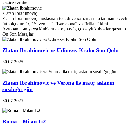
tez-tez səmim
Zlatan İbrahimoviç
Zlatan İbrahimoviç müstəsna istedadı və xarizması ilə tanınan isveçli
futbolçudur. O, “Yuventus”, “Barselona” və “Milan” kimi
Avropanın ən yaxşı klublarında oynayıb, çoxsaylı kuboklar qazanıb.
Ən Son Mesajlar
Zlatan Ibrahimovic vs Udineze: Kralın Son Qolu
30.07.2025
Zlatan Ibrahimović və Verona ilə matç: aslanın
susduğu gün
30.07.2025
Roma – Milan 1:2