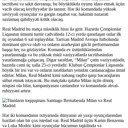
təcrübəsi və sakit davranışı, bu böyüklükdə oyunu idarə etmək üçün
vacib olacaq keyfiyyətlər ilə tanınır. Hər iki komandada yüksək
səviyyəli oyunçular və gərgin rəqabət var, hakimin nəzarəti
saxlamaq qabiliyyəti kritik olacaq.
Real Madrid bu matça tələsiklik hissi ilə girir. Hazırda Çempionlar
Liqasının ümumi turnir cədvəlində 12-ci yerdə qərarlaşan onlar ilk
üç oyundan 6 xal toplayıblar. Tarixən Madrid Avropa futbolunda
dominant qüvvə olub və onların azarkeşləri güclü performansdan
başqa heç nə gözləyirlər. Komanda ev üstünlüklərindən
yararlanmağa və bu yüksək riskli vəziyyətlərdə təcrübəsindən
yararlanmağa çalışacaq. Digər tərəfdən, “Milan” çətin vəziyyətdədir,
hazırda cəmi üç xalla 25-ci yerdədir. Klubun Çempionlar Liqasında
böyük bir irsi var və onların tərəfdarları yenidən canlanacağına ümid
edirlər. Milan, Real Madrid kimi nəhəng rəqibə qarşı bacarıqlarını
sübut etmək istəyəcək. Bu matçdakı qələbə Milan üçün dönüş
nöqtəsi ola bilər, kampaniyasını canlandırır və komandada əhval-
ruhiyyəni artırır.
Hər iki komandanın ixtiyarında dünyanın ən yaxşı oyunçularından
bəziləri olan bir çox istedad var. Real Madrid üçün Karim Benzema
və Luka Modric kimi oyunçular hücumun təşkilində və