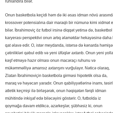
ruhlandıra bilər.
Onun basketbola keçidi həm də iki əsas idman növü arasınd
krossover potensialına dair maraqlı bir nümunə kimi xidmət 
bilər. İbrahimoviç öz futbol irsinə diqqət yetirsə də, basketbol
karyerası perspektivi onun artıq əlamətdar hekayəsinə daha 
qat əlavə edir. O, istər meydanda, istərsə də kənarda həmişə
çətinlikləri qəbul edib və yeni üfüqlər axtarıb. Onun yeni yolla
kəşf etməyə hazır olması onun macəraçı ruhunu və
mükəmməlliyə amansız axtarışını vurğulayır. Nəticə olaraq,
Zlatan İbrahimoviçin basketbola girməsi hipotetik olsa da,
maraq və həyəcan yaradır. Onun qabiliyyətlərinə inamı, təsirl
atletik keçmişi ilə birləşərək, onun həqiqətən fərqli idman
mühitində inkişaf edə biləcəyini göstərir. O, futbolda iz
qoymağa davam etdikcə, azarkeşlər, şübhəsiz ki, onun