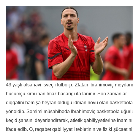
43 yaşlı əfsanəvi isveçli futbolçu Zlatan İbrahimoviç meydan
hücumçu kimi inanılmaz bacarığı ilə tanınır. Son zamanlar
diqqətini həmişə heyran olduğu idman növü olan basketbola
yönəldib. Səmimi müsahibədə İbrahimoviç basketbola uğurl
keçid şansını dəyərləndirərək, atletik qabiliyyətlərinə inamını
ifadə edib. O, rəqabət qabiliyyətli təbiətinin və fiziki şücaətin