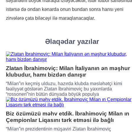
səyahətini böyük maraqla izləyəcəklər, istər futbol sahəsində
istərsə də ondan kənarda onun bundan sonra hansı yeni
zirvələrə çata biləcəyi ilə maraqlanacaqlar.
Əlaqədar yazılar
Zlatan İbrahimoviç: Milan İtaliyanın ən məşhur
klubudur, hamı bizdən danışır
“Milan”ın keçmiş ulduzu, hazırda klubda məsləhətçi kimi
fəaliyyət göstərən Zlatan İbrahimoviç bu yaxınlarda
“rossoneri”nin bütün dünyada böyük populya
Biz özümüzü məhv etdik. İbrahimoviç Milan ın
Çempionlar Liqasını tərk etməsi ilə bağlı
“Milan”ın prezidentinin müşaviri Zlatan İbrahimoviç