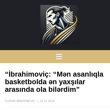
“İbrahimoviç: “Mən asanlıqla
basketbolda ən yaxşılar
arasında ola bilərdim”
ZLATAN IBRAHIMOVIC — 22.12.2024