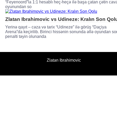
“Feyenoord”la 1:1 hesablı heç-heçə ilə başa çatan çətin cav
oyunundan so
Zlatan Ibrahimovic vs Udineze: Kralın Son Qol
Yerinə qayıt – cəza və tarix “Udineze” ilə görüş “Daçiya
Arena”da keçirilib. Birinci hissənin sonunda əllə oyundan so
penalti təyin olunanda
Zlatan Ibrahimovic