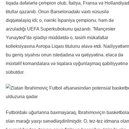
liqada dəfələrlə çempion olub, İtaliya, Fransa və Hollandiya
titullar qazanıb. Onun Barselonadakı vaxtı xüsusilə
diqqətəlayiq idi; o, nəinki İspaniya çempionu, həm də
arzuladığı UEFA Superkubokunu qazandı. “Mançester
Yunayted”də işlədiyi müddətdə o, təsirli mükafatlar
kolleksiyasına Avropa Liqası titulunu əlavə etdi. Nailiyyətləri
bu geniş siyahısı onun istedadına və qətiyyətinə, eləcə də
müxtəlif komandalara və liqalara uyğunlaşmaq qabiliyyətinə
sübutdur.
Futboldakı uğurlarına baxmayaraq, İbrahimoviçin basketbola
olan marağı yaxşı sənədləşdirilmişdir. O, tez-tez idmana ola