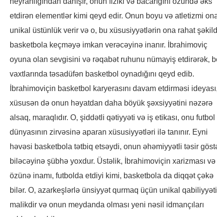
heyranlığından danışır, onun fiziki və bacarığını özündə əks
etdirən elementlər kimi qeyd edir. Onun boyu və atletizmi on
unikal üstünlük verir və o, bu xüsusiyyətlərin ona rahat şəkil
basketbola keçməyə imkan verəcəyinə inanır. İbrahimoviç
oyuna olan sevgisini və rəqabət ruhunu nümayiş etdirərək, 
vaxtlarında təsadüfən basketbol oynadığını qeyd edib.
İbrahimoviçin basketbol karyerasını davam etdirməsi ideyası
xüsusən də onun həyatdan daha böyük şəxsiyyətini nəzərə
alsaq, maraqlıdır. O, şiddətli qətiyyəti və iş etikası, onu futbol
dünyasının zirvəsinə aparan xüsusiyyətləri ilə tanınır. Eyni
həvəsi basketbola tətbiq etsəydi, onun əhəmiyyətli təsir göst
biləcəyinə şübhə yoxdur. Üstəlik, İbrahimoviçin xarizması və
özünə inamı, futbolda etdiyi kimi, basketbola da diqqət çəkə
bilər. O, azarkeşlərlə ünsiyyət qurmaq üçün unikal qabiliyyət
malikdir və onun meydanda olması yeni nəsil idmançıları