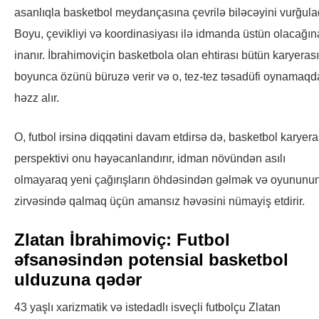
asanlıqla basketbol meydançasına çevrilə biləcəyini vurğula
Boyu, çevikliyi və koordinasiyası ilə idmanda üstün olacağın
inanır. İbrahimoviçin basketbola olan ehtirası bütün karyerası
boyunca özünü büruzə verir və o, tez-tez təsadüfi oynamaq
həzz alır.
O, futbol irsinə diqqətini davam etdirsə də, basketbol karyera
perspektivi onu həyəcanlandırır, idman növündən asılı
olmayaraq yeni çağırışların öhdəsindən gəlmək və oyununu
zirvəsində qalmaq üçün amansız həvəsini nümayiş etdirir.
Zlatan İbrahimoviç: Futbol
əfsanəsindən potensial basketbol
ulduzuna qədər
43 yaşlı xarizmatik və istedadlı isveçli futbolçu Zlatan