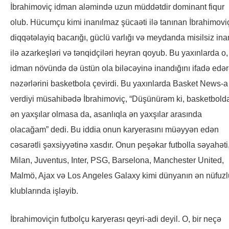
İbrahimoviç idman aləmində uzun müddətdir dominant fiqur
olub. Hücumçu kimi inanılmaz şücaəti ilə tanınan İbrahimovi
diqqətəlayiq bacarığı, güclü varlığı və meydanda misilsiz ina
ilə azarkeşləri və tənqidçiləri heyran qoyub. Bu yaxınlarda o,
idman növündə də üstün ola biləcəyinə inandığını ifadə edər
nəzərlərini basketbola çevirdi. Bu yaxınlarda Basket News-a
verdiyi müsahibədə İbrahimoviç, “Düşünürəm ki, basketbold
ən yaxşılar olmasa da, asanlıqla ən yaxşılar arasında
olacağam” dedi. Bu iddia onun karyerasını müəyyən edən
cəsarətli şəxsiyyətinə xasdır. Onun peşəkar futbolla səyahəti
Milan, Juventus, Inter, PSG, Barselona, ​​Manchester United,
Malmö, Ajax və Los Angeles Galaxy kimi dünyanın ən nüfuzl
klublarında işləyib.
İbrahimoviçin futbolçu karyerası qeyri-adi deyil. O, bir neçə