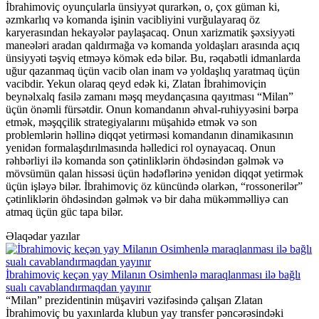
İbrahimoviç oyunçularla ünsiyyət qurarkən, o, çox güman ki,
əzmkarlıq və komanda işinin vacibliyini vurğulayaraq öz
karyerasından hekayələr paylaşacaq. Onun xarizmatik şəxsiyyəti
maneələri aradan qaldırmağa və komanda yoldaşları arasında açıq
ünsiyyəti təşviq etməyə kömək edə bilər. Bu, rəqabətli idmanlarda
uğur qazanmaq üçün vacib olan inam və yoldaşlıq yaratmaq üçün
vacibdir. Yekun olaraq qeyd edək ki, Zlatan İbrahimoviçin
beynəlxalq fasilə zamanı məşq meydançasına qayıtması “Milan”
üçün önəmli fürsətdir. Onun komandanın əhval-ruhiyyəsini bərpa
etmək, məşqçilik strategiyalarını müşahidə etmək və son
problemlərin həllinə diqqət yetirməsi komandanın dinamikasının
yenidən formalaşdırılmasında həlledici rol oynayacaq. Onun
rəhbərliyi ilə komanda son çətinliklərin öhdəsindən gəlmək və
mövsümün qalan hissəsi üçün hədəflərinə yenidən diqqət yetirmək
üçün işləyə bilər. İbrahimoviç öz küncündə olarkən, “rossonerilər”
çətinliklərin öhdəsindən gəlmək və bir daha mükəmməlliyə can
atmaq üçün güc tapa bilər.
Əlaqədar yazılar
İbrahimoviç keçən yay Milanın Osimhenlə maraqlanması ilə bağlı
sualı cavablandırmaqdan yayınır
“Milan” prezidentinin müşaviri vəzifəsində çalışan Zlatan
İbrahimoviç bu yaxınlarda klubun yay transfer pəncərəsindəki