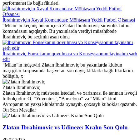
performansı ilə bağlı fikirləri
İbrahimoviçin Xəyal Komandası: Möhtəşəm Yeddi Futbol Əfsanəsi
“Milan”ın keçmiş hücumçusu Zlatan İbrahimoviç simvolik futbol
komandasını açıqlayıb. Bu yaxınlarda verdiyi müsahibədə
İbrahimoviç bu seçimin asan olma
İbrahimoviç Fonsekanın qovulması və Konseysaonun təyinatını şərh
edir
“Milan”ın müşaviri Zlatan İbrahimoviç bu yaxınlarda klubun
məşqçilər korpusunda baş verən son dəyişikliklərlə bağlı fikirlərini
bölüşüb, x
Zlatan İbrahimoviç
Zlatan İbrahimoviç müstəsna istedadı və xarizması ilə tanınan isveçli
futbolçudur. O, “Yuventus”, “Barselona” və “Milan” kimi
Avropanın ən yaxşı klublarında oynayıb, çoxsaylı kuboklar qazanıb.
Ən Son Mesajlar
Zlatan Ibrahimovic vs Udineze: Kralın Son Qolu
30.07.2025