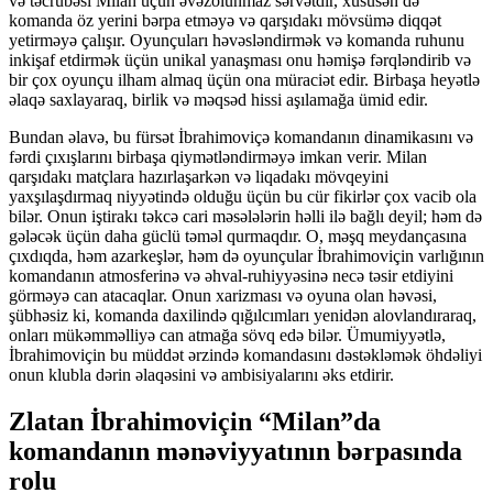
və təcrübəsi Milan üçün əvəzolunmaz sərvətdir, xüsusən də
komanda öz yerini bərpa etməyə və qarşıdakı mövsümə diqqət
yetirməyə çalışır. Oyunçuları həvəsləndirmək və komanda ruhunu
inkişaf etdirmək üçün unikal yanaşması onu həmişə fərqləndirib və
bir çox oyunçu ilham almaq üçün ona müraciət edir. Birbaşa heyətlə
əlaqə saxlayaraq, birlik və məqsəd hissi aşılamağa ümid edir.
Bundan əlavə, bu fürsət İbrahimoviçə komandanın dinamikasını və
fərdi çıxışlarını birbaşa qiymətləndirməyə imkan verir. Milan
qarşıdakı matçlara hazırlaşarkən və liqadakı mövqeyini
yaxşılaşdırmaq niyyətində olduğu üçün bu cür fikirlər çox vacib ola
bilər. Onun iştirakı təkcə cari məsələlərin həlli ilə bağlı deyil; həm də
gələcək üçün daha güclü təməl qurmaqdır. O, məşq meydançasına
çıxdıqda, həm azarkeşlər, həm də oyunçular İbrahimoviçin varlığının
komandanın atmosferinə və əhval-ruhiyyəsinə necə təsir etdiyini
görməyə can atacaqlar. Onun xarizması və oyuna olan həvəsi,
şübhəsiz ki, komanda daxilində qığılcımları yenidən alovlandıraraq,
onları mükəmməlliyə can atmağa sövq edə bilər. Ümumiyyətlə,
İbrahimoviçin bu müddət ərzində komandasını dəstəkləmək öhdəliyi
onun klubla dərin əlaqəsini və ambisiyalarını əks etdirir.
Zlatan İbrahimoviçin “Milan”da
komandanın mənəviyyatının bərpasında
rolu