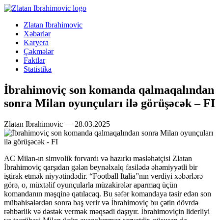
Zlatan Ibrahimovic
Xəbərlər
Karyera
Çəkmələr
Faktlar
Statistika
İbrahimoviç son komanda qalmaqalından
sonra Milan oyunçuları ilə görüşəcək – FI
Zlatan Ibrahimovic — 28.03.2025
AC Milan-ın simvolik forvardı və hazırkı məsləhətçisi Zlatan
İbrahimoviç qarşıdan gələn beynəlxalq fasilədə əhəmiyyətli bir
iştirak etmək niyyətindədir. “Football Italia”nın verdiyi xəbərlərə
görə, o, müxtəlif oyunçularla müzakirələr aparmaq üçün
komandanın məşqinə qatılacaq. Bu səfər komandaya təsir edən son
mübahisələrdən sonra baş verir və İbrahimoviç bu çətin dövrdə
rəhbərlik və dəstək vermək məqsədi daşıyır. İbrahimoviçin liderliyi