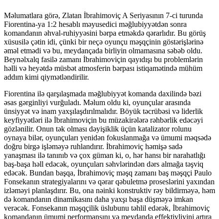
Məlumatlara görə, Zlatan İbrahimoviç A Seriyasının 7-ci turunda
Fiorentina-ya 1:2 hesablı məyusedici məğlubiyyətdən sonra
komandanın əhval-ruhiyyəsini bərpa etməkdə qərarlıdır. Bu görüş
xüsusilə çətin idi, çünki bir neçə oyunçu məşqçinin göstərişlərinə
əməl etmədi və bu, meydançada birliyin olmamasına səbəb oldu.
Beynəlxalq fasilə zamanı İbrahimoviçin qayıdışı bu problemlərin
həlli və heyətdə müsbət atmosferin bərpası istiqamətində mühüm
addım kimi qiymətləndirilir.
Fiorentina ilə qarşılaşmada məğlubiyyət komanda daxilində bəzi
əsas gərginliyi vurğuladı. Məlum oldu ki, oyunçular arasında
ünsiyyət və inam yaxşılaşdırılmalıdır. Böyük təcrübəsi və liderlik
keyfiyyətləri ilə İbrahimoviçin bu müzakirələrə rəhbərlik edəcəyi
gözlənilir. Onun tək olması dəyişiklik üçün katalizator rolunu
oynaya bilər, oyunçuları yenidən fokuslanmağa və ümumi məqsədə
doğru birgə işləməyə ruhlandırır. İbrahimoviç həmişə sadə
yanaşması ilə tanınıb və çox güman ki, o, hər hansı bir narahatlığı
baş-başa həll edəcək, oyunçuları səhvlərindən dərs almağa təşviq
edəcək. Bundan başqa, İbrahimoviç məşq zamanı baş məşqçi Paulo
Fonsekanın strategiyalarını və qərar qəbuletmə proseslərini yaxından
izləməyi planlaşdırır. Bu, ona nəinki konstruktiv rəy bildirməyə, həm
də komandanın dinamikasını daha yaxşı başa düşməyə imkan
verəcək. Fonsekanın məşqçilik üslubunu təhlil edərək, İbrahimoviç
komandanın ümumi performansını və meydanda effektivliyini artıra