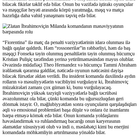
biləcək fikirlər təklif edə bilər. Onun bu vəzifədə iştirakı oyunçular
və məşqçilər heyəti arasında körpü yaratmağa, məşq və matça
hazırlığa daha vahid yanaşmanı təşviq edə bilər.
“Fiorentina” ilə matç da penalti vəziyyətlərinin idarə olunması ilə
bağlı qaşlar qaldırdı. Həm “rossonerilər”in rəhbərliyi, həm də baş
məşqçi Fonseka təyin olunmuş penaltilərin təyin olunmuş hücumçu
Kristian Pulişiç tərəfindən yerinə yetirilməməsindən məyus olublar.
Əvəzində müdafiəçi Theo Hernandez və hücumçu Tammi Abraham
irəliləmək qərarına gəldilər, nəticədə oyunun nəticəsini dəyişə
biləcək fürsətlər əldən verildi. Bu insident komanda daxilində aydın
rolların və məsuliyyətlərin vacibliyini vurğulayır ki, İbrahimoviç
müzakirələri zamanı çox güman ki, bunu vurğulayacaq.
İbrahimoviçin yüksək təzyiqli vəziyyətlərlə bağlı təcrübəsi
əvəzolunmaz ola bilər, çünki komanda bu uğursuzluqdan geri
dönmək istəyir. O, məğlubiyyətdən sonra oyunçuların qarşılaşdıqları
əqli və emosional problemləri başa düşür və onlara öz inamlarını
bərpa etməyə kömək edə bilər. Onun komanda yoldaşlarını
həvəsləndirmək və ruhlandırmaq bacarığı onun karyerasının
əlamətdar xüsusiyyəti olub və indi o, məsləhətçi kimi bu enerjini
komandada möhkəmliyin artırılmasına yönəldə bilər.