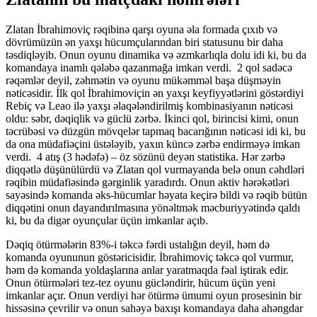
Zlatan İbrahimoviç rəqibinə qarşı oyuna əla formada çıxıb və
dövrümüzün ən yaxşı hücumçularından biri statusunu bir daha
təsdiqləyib. Onun oyunu dinamika və əzmkarlıqla dolu idi ki, bu da
komandaya inamlı qələbə qazanmağa imkan verdi. 2 qol sadəcə
rəqəmlər deyil, zəhmətin və oyunu mükəmməl başa düşməyin
nəticəsidir. İlk qol İbrahimoviçin ən yaxşı keyfiyyətlərini göstərdiyi
Rebiç və Leao ilə yaxşı əlaqələndirilmiş kombinasiyanın nəticəsi
oldu: səbr, dəqiqlik və güclü zərbə. İkinci qol, birincisi kimi, onun
təcrübəsi və düzgün mövqelər tapmaq bacarığının nəticəsi idi ki, bu
da ona müdafiəçini üstələyib, yaxın küncə zərbə endirməyə imkan
verdi. 4 atış (3 hədəfə) – öz sözünü deyən statistika. Hər zərbə
diqqətlə düşünülürdü və Zlatan qol vurmayanda belə onun cəhdləri
rəqibin müdafiəsində gərginlik yaradırdı. Onun aktiv hərəkətləri
sayəsində komanda əks-hücumlar həyata keçirə bildi və rəqib bütün
diqqətini onun dayandırılmasına yönəltmək məcburiyyətində qaldı
ki, bu da digər oyunçular üçün imkanlar açıb.
Dəqiq ötürmələrin 83%-i təkcə fərdi ustalığın deyil, həm də
komanda oyununun göstəricisidir. İbrahimoviç təkcə qol vurmur,
həm də komanda yoldaşlarına anlar yaratmaqda fəal iştirak edir.
Onun ötürmələri tez-tez oyunu gücləndirir, hücum üçün yeni
imkanlar açır. Onun verdiyi hər ötürmə ümumi oyun prosesinin bir
hissəsinə çevrilir və onun sahəyə baxışı komandaya daha ahəngdar