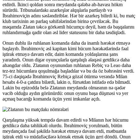
etdirdi. İkinci qoldan sonra meydanda qələbə ab-havası hökm
sürürdü. Tribunalardakı azarkeşlər alqışlarla partlayıb və
İbrahimoviçin adını səsləndiriblər. Hər bir azarkeş bilirdi ki, bu matç
klub tarixinin ən parlaq səhifələrindən birinə çevriləcək. Bu
məqamda Zlatan təkcə görkəmli hücumçu deyil, həm də başqalarını
ruhlandırmağa qadir olan əsl lider statusunu bir daha təsdiqlədi.
Onun dublu ilə ruhlanan komanda daha da inamlı hərəkət etməyə
başlayıb. İbrahimoviç əsl kapitan kimi hücum hərəkətlərində fəal
iştirak etməyə davam edir, daim komanda yoldaşlarına şans
yaradırdı. Onun digər oyunçularla qarşılıqlı əlaqəsi getdikcə daha
ahəngdar oldu. Zlatanın oyunundan ruhlanan Rebiç və Leao daha
tez-tez hücumlara qoşulmağa başladılar və bu da öz bəhrəsini verdi.
75-ci dəqiqədə İbrahimoviç Rebiçə gözəl ötürmə verəndə Milan
hesabı 4-0-a çatdıra bilərdi, lakin o, fürsətdən istifadə edə bilmədi.
Lakin bu epizodda belə Zlatanın meydanda olmasının nə qədər
vacib olduğu aydın görünürdü: onun oyunu başa düşməsi və yer
açmaq bacarığı komanda üçün yeni imkanlar açdı.
Qarşılaşma yüksək tempdə davam edirdi və Milanın hər hücumu
getdikcə daha təhlükəli olurdu. İbrahimoviç yorulmadı, bütün
meydançada fəal şəkildə hərəkət etməyə davam etdi, mətbuatda
iştirak etdi və müdafiəçilərə kömək etmək üçün geri döndü. Onun