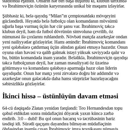
stadionda eşidildi. Onların hər biri başa düşürdü ki, klubun tarixində
və İbrahimoviçin özünün karyerasında unikal bir məqamı izləyirlər.
Şübhəsiz ki, belə qayıdış “Milan”ın çempionatdakı mövqeyini
gücləndirdi. Heyətdə belə futbolçu olan komandanın mövsümü
uğurla başa vurmaq üçün hər cür şansı var. İbrahimoviç təkcə
klubun deyil, həm də futbol dövrünün simvoluna çevrilib, öz
nümunəsi ilə çoxlarını ruhlandırıb. Növbəti matçda azarkeşlər ondan
yeni nailiyyətlər gözləyirlər. Hamı əmindir: İbrahimoviç komandanı
yeni qələbələrə çatdırmaq üçün əlindən gələni etməyə hazırdır. Onun
oyuna olan həvəsi və qalib gəlmək istəyi yüksək səviyyədə qalır və
bu, bütün komandada inam yaradır. Beləliklə, İbrahimoviçin qayıdışı
təkcə futbolçunun deyil, hər zaman məsuliyyəti öz üzərinə
götürməyə və komandanı qələbəyə aparmağa hazır olan liderin
qayıdışıdır. Onun hər matçı yeni zirvələrə doğru bir addımdır və
azarkeşlər onun gələcəkdə daha hansı sürprizlər hazırlayacağını
səbirsizliklə gözləyirlər.
İkinci hissə – üstünlüyün davam etməsi
64-cü dəqiqədə Zlatan yenidən fərqləndi: Teo Hernandesdən topu
qəbul etdikdən sonra müdafiəçini döyərək yaxın küncə zərbə
endirib. 3:0 – dubl! Bu qol onun bacarıq və təcrübəsinin bariz
təsdiqi idi. Sürətli qaçışını dayandıra bilməyən müdafiəçinin
öhdəsindən inamla çıxan İbrahimoviç imza texnikasını nümayiş