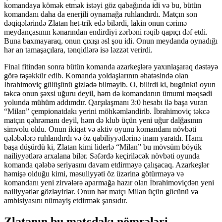
komandaya kömək etmək istəyi göz qabağında idi və bu, bütün
komandanı daha da enerjili oynamağa ruhlandırdı. Matçın son
dəqiqələrində Zlatan het-trik edə bilərdi, lakin onun cərimə
meydançasının kənarından endirdiyi zərbəni rəqib qapıçı dəf etdi.
Buna baxmayaraq, onun çıxışı əsl şou idi. Onun meydanda oynadığı
hər an tamaşaçılara, tənqidlərə isə ləzzət verirdi.
Final fitindən sonra bütün komanda azarkeşlərə yaxınlaşaraq dəstəyə
görə təşəkkür edib. Komanda yoldaşlarının əhatəsində olan
İbrahimoviç gülüşünü gizlədə bilməyib. O, bilirdi ki, bugünkü oyun
təkcə onun şəxsi uğuru deyil, həm də komandanın ümumi məqsədi
yolunda mühüm addımdır. Qarşılaşmanı 3:0 hesabı ilə başa vuran
“Milan” çempionatdakı yerini möhkəmləndirib. İbrahimoviç təkcə
matçın qəhrəmanı deyil, həm də klub üçün yeni uğur dalğasının
simvolu oldu. Onun ikiqat və aktiv oyunu komandanı növbəti
qələbələrə ruhlandırdı və öz qabiliyyətlərinə inam yaratdı. Hamı
başa düşürdü ki, Zlatan kimi liderlə “Milan” bu mövsüm böyük
nailiyyətlərə arxalana bilər. Səfərdə keçiriləcək növbəti oyunda
komanda qələbə seriyasını davam etdirməyə çalışacaq. Azarkeşlər
həmişə olduğu kimi, məsuliyyəti öz üzərinə götürməyə və
komandanı yeni zirvələrə aparmağa hazır olan İbrahimoviçdən yeni
nailiyyətlər gözləyirlər. Onun hər matçı Milan üçün gücünü və
ambisiyasını nümayiş etdirmək şansıdır.
Zlatanın bu matçdakı nömrələri