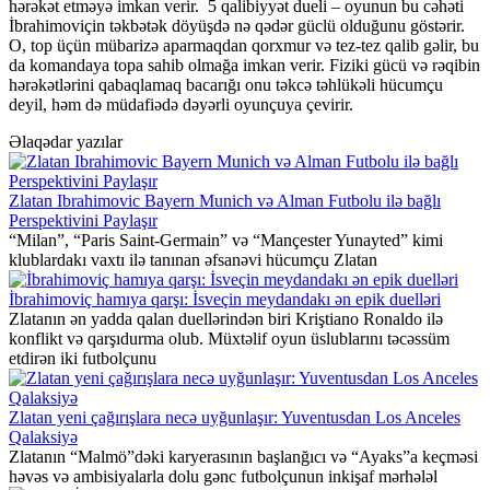
hərəkət etməyə imkan verir. 5 qalibiyyət dueli – oyunun bu cəhəti
İbrahimoviçin təkbətək döyüşdə nə qədər güclü olduğunu göstərir.
O, top üçün mübarizə aparmaqdan qorxmur və tez-tez qalib gəlir, bu
da komandaya topa sahib olmağa imkan verir. Fiziki gücü və rəqibin
hərəkətlərini qabaqlamaq bacarığı onu təkcə təhlükəli hücumçu
deyil, həm də müdafiədə dəyərli oyunçuya çevirir.
Əlaqədar yazılar
Zlatan Ibrahimovic Bayern Munich və Alman Futbolu ilə bağlı
Perspektivini Paylaşır
“Milan”, “Paris Saint-Germain” və “Mançester Yunayted” kimi
klublardakı vaxtı ilə tanınan əfsanəvi hücumçu Zlatan
İbrahimoviç hamıya qarşı: İsveçin meydandakı ən epik duelləri
Zlatanın ən yadda qalan duellərindən biri Kriştiano Ronaldo ilə
konflikt və qarşıdurma olub. Müxtəlif oyun üslublarını təcəssüm
etdirən iki futbolçunu
Zlatan yeni çağırışlara necə uyğunlaşır: Yuventusdan Los Anceles
Qalaksiyə
Zlatanın “Malmö”dəki karyerasının başlanğıcı və “Ayaks”a keçməsi
həvəs və ambisiyalarla dolu gənc futbolçunun inkişaf mərhələl