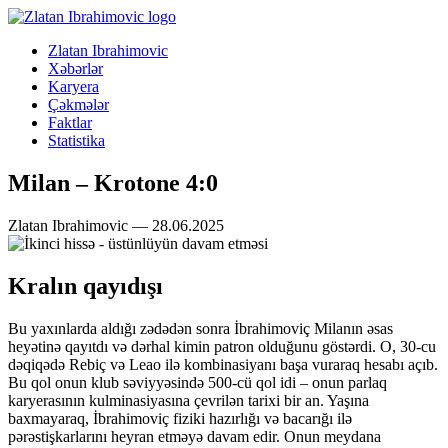
Zlatan Ibrahimovic
Xəbərlər
Karyera
Çəkmələr
Faktlar
Statistika
Milan – Krotone 4:0
Zlatan Ibrahimovic — 28.06.2025
Kralın qayıdışı
Bu yaxınlarda aldığı zədədən sonra İbrahimoviç Milanın əsas
heyətinə qayıtdı və dərhal kimin patron olduğunu göstərdi. O, 30-cu
dəqiqədə Rebiç və Leao ilə kombinasiyanı başa vuraraq hesabı açıb.
Bu qol onun klub səviyyəsində 500-cü qol idi – onun parlaq
karyerasının kulminasiyasına çevrilən tarixi bir an. Yaşına
baxmayaraq, İbrahimoviç fiziki hazırlığı və bacarığı ilə
pərəstişkarlarını heyran etməyə davam edir. Onun meydana