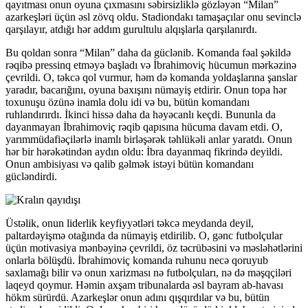
qayıtması onun oyuna çıxmasını səbirsizliklə gözləyən “Milan”
azarkeşləri üçün əsl zövq oldu. Stadiondakı tamaşaçılar onu sevinclə
qarşılayır, atdığı hər addım gurultulu alqışlarla qarşılanırdı.
Bu qoldan sonra “Milan” daha da güclənib. Komanda fəal şəkildə
rəqibə pressinq etməyə başladı və İbrahimoviç hücumun mərkəzinə
çevrildi. O, təkcə qol vurmur, həm də komanda yoldaşlarına şanslar
yaradır, bacarığını, oyuna baxışını nümayiş etdirir. Onun topa hər
toxunuşu özünə inamla dolu idi və bu, bütün komandanı
ruhlandırırdı. İkinci hissə daha da həyəcanlı keçdi. Bununla da
dayanmayan İbrahimoviç rəqib qapısına hücuma davam etdi. O,
yarımmüdafiəçilərlə inamlı birləşərək təhlükəli anlar yaratdı. Onun
hər bir hərəkətindən aydın oldu: İbra dayanmaq fikrində deyildi.
Onun ambisiyası və qalib gəlmək istəyi bütün komandanı
gücləndirdi.
Üstəlik, onun liderlik keyfiyyətləri təkcə meydanda deyil,
paltardəyişmə otağında da nümayiş etdirilib. O, gənc futbolçular
üçün motivasiya mənbəyinə çevrildi, öz təcrübəsini və məsləhətlərini
onlarla bölüşdü. İbrahimoviç komanda ruhunu necə qoruyub
saxlamağı bilir və onun xarizması nə futbolçuları, nə də məşqçiləri
laqeyd qoymur. Həmin axşam tribunalarda əsl bayram ab-havası
hökm sürürdü. Azarkeşlər onun adını qışqırdılar və bu, bütün