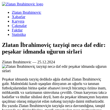
Zlatan Ibrahimovic
Xəbərlər
Karyera
Çəkmələr
Faktlar
Statistika
Zlatan İbrahimoviç təzyiqi necə dəf edir:
peşəkar idmanda uğurun sirləri
Zlatan Ibrahimovic — 25.12.2024
Peşəkar idmanda təzyiq dedikdə ağıla dərhal Zlatan İbrahimoviç
gəlir. Malmödəki kasıb uşaqdan dünyanın ən uğurlu və tanınan
futbolçularından birinə qədər əfsanəvi isveçli hücumçu özünə inam,
möhkəmlik və xarizmanın simvoluna çevrilib. Onun karyerası təkcə
hədəflər və titullar silsiləsi deyil, həm də peşəkar idmançının həyatını
qaçılmaz olaraq müşayiət edən nəhəng təzyiqlə daimi mübarizədir.
Bu yazıda Zlatan İbrahimoviçin təzyiqlə necə davrandığına, tənqid