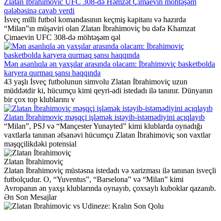
Zlatan Ibrahimovic UFC 308-də Həmzət Çimaevin möhtəşəm
qələbəsinə cavab verdi
İsveç milli futbol komandasının keçmiş kapitanı və hazırda
“Milan”ın müşaviri olan Zlatan İbrahimoviç bu dəfə Khamzat
Çimaevin UFC 308-də möhtəşəm qəl
Mən asanlıqla ən yaxşılar arasında olacam: İbrahimoviç basketbolda
karyera qurmaq şansı haqqında
43 yaşlı İsveç futbolunun simvolu Zlatan İbrahimoviç uzun
müddətdir ki, hücumçu kimi qeyri-adi istedadı ilə tanınır. Dünyanın
bir çox top klublarını v
Zlatan İbrahimoviç məşqçi işləmək istəyib-istəmədiyini açıqlayıb
“Milan”, PSJ və “Mançester Yunayted” kimi klublarda oynadığı
vaxtlarla tanınan əfsanəvi hücumçu Zlatan İbrahimoviç son vaxtlar
məşqçilikdəki potensial
Zlatan İbrahimoviç
Zlatan İbrahimoviç müstəsna istedadı və xarizması ilə tanınan isveçli
futbolçudur. O, “Yuventus”, “Barselona” və “Milan” kimi
Avropanın ən yaxşı klublarında oynayıb, çoxsaylı kuboklar qazanıb.
Ən Son Mesajlar