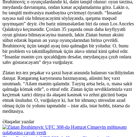
İbrahimoviç o oyunçulardandır ki, daim tənqid olunur: oyun tərzinə,
meydanda davranışına, ondan kənar açıqlamalarına görə. Lakin o,
bu tənqidi motivasiya mənbəyinə çevirməyi öyrənib. “İnsanlar
nəyəsə nail ola bilməyəcəyimi söyləyəndə, qarşıma məqsəd
qoymuşam” deyir. Ən bariz nümunələrdən biri də onun Los Anceles
Qalaksiyə keçməsidir. Çoxları 35 yaşında onun daha keyfiyyətli
oyun göstərə bilməyəcəyinə inanırdı, lakin Zlatan bunun əksini
sübut edərək liqanın ən yaxşı oyunçularından birinə çevrildi.
İbrahimoviç üçün tənqid ayaq üstə qalmağın bir yoludur. O, bunu
bir problem və təkmilləşdirmək üçün əlavə stimul kimi qəbul edir.
“İnsanlar mənim çox qocaldığımı desələr, meydançaya çıxıb onlara
səhv göstərəcəyəm” deyə vurğulayır.
Zlatan tez-tez peşəkar və şəxsi həyat arasında balansın vacibliyindən
danışır. Rəngarəng karyerasına baxmayaraq, ailəsini heç vaxt
unutmadı. “Ailəm mənim qalamdır. Təzyiq artsa belə, o, mənə sakit
qalmağa kömək edir”, o etiraf edir. Zlatan üçün sevdiklərinizlə vaxt
keçirmək xarici dünya ilə əlaqəni kəsmək və zehni gücünü bərpa
etmək üsuludur. O, vurğulayır ki, hər bir idmançı stressdən azad
olmaq üçün öz yolunu tapmalıdır – istər ailə, istər hobbi, istərsə də
meditasiya.
Əlaqədar yazılar