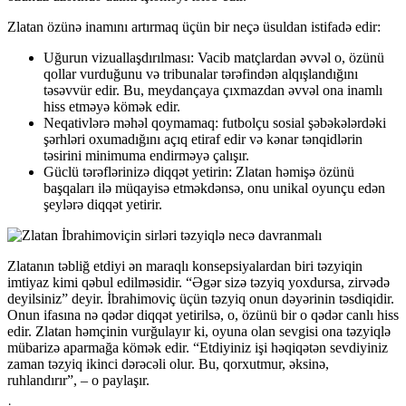
Zlatan özünə inamını artırmaq üçün bir neçə üsuldan istifadə edir:
Uğurun vizuallaşdırılması: Vacib matçlardan əvvəl o, özünü
qollar vurduğunu və tribunalar tərəfindən alqışlandığını
təsəvvür edir. Bu, meydançaya çıxmazdan əvvəl ona inamlı
hiss etməyə kömək edir.
Neqativlərə məhəl qoymamaq: futbolçu sosial şəbəkələrdəki
şərhləri oxumadığını açıq etiraf edir və kənar tənqidlərin
təsirini minimuma endirməyə çalışır.
Güclü tərəflərinizə diqqət yetirin: Zlatan həmişə özünü
başqaları ilə müqayisə etməkdənsə, onu unikal oyunçu edən
şeylərə diqqət yetirir.
Zlatanın təbliğ etdiyi ən maraqlı konsepsiyalardan biri təzyiqin
imtiyaz kimi qəbul edilməsidir. “Əgər sizə təzyiq yoxdursa, zirvədə
deyilsiniz” deyir. İbrahimoviç üçün təzyiq onun dəyərinin təsdiqidir.
Onun ifasına nə qədər diqqət yetirilsə, o, özünü bir o qədər canlı hiss
edir. Zlatan həmçinin vurğulayır ki, oyuna olan sevgisi ona təzyiqlə
mübarizə aparmağa kömək edir. “Etdiyiniz işi həqiqətən sevdiyiniz
zaman təzyiq ikinci dərəcəli olur. Bu, qorxutmur, əksinə,
ruhlandırır”, – o paylaşır.