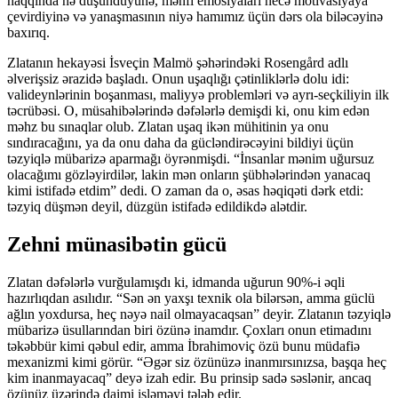
haqqında nə düşündüyünə, mənfi emosiyaları necə motivasiyaya
çevirdiyinə və yanaşmasının niyə hamımız üçün dərs ola biləcəyinə
baxırıq.
Zlatanın hekayəsi İsveçin Malmö şəhərindəki Rosengård adlı
əlverişsiz ərazidə başladı. Onun uşaqlığı çətinliklərlə dolu idi:
valideynlərinin boşanması, maliyyə problemləri və ayrı-seçkiliyin ilk
təcrübəsi. O, müsahibələrində dəfələrlə demişdi ki, onu kim edən
məhz bu sınaqlar olub. Zlatan uşaq ikən mühitinin ya onu
sındıracağını, ya da onu daha da gücləndirəcəyini bildiyi üçün
təzyiqlə mübarizə aparmağı öyrənmişdi. “İnsanlar mənim uğursuz
olacağımı gözləyirdilər, lakin mən onların şübhələrindən yanacaq
kimi istifadə etdim” dedi. O zaman da o, əsas həqiqəti dərk etdi:
təzyiq düşmən deyil, düzgün istifadə edildikdə alətdir.
Zehni münasibətin gücü
Zlatan dəfələrlə vurğulamışdı ki, idmanda uğurun 90%-i əqli
hazırlıqdan asılıdır. “Sən ən yaxşı texnik ola bilərsən, amma güclü
ağlın yoxdursa, heç nəyə nail olmayacaqsan” deyir. Zlatanın təzyiqlə
mübarizə üsullarından biri özünə inamdır. Çoxları onun etimadını
təkəbbür kimi qəbul edir, amma İbrahimoviç özü bunu müdafiə
mexanizmi kimi görür. “Əgər siz özünüzə inanmırsınızsa, başqa heç
kim inanmayacaq” deyə izah edir. Bu prinsip sadə səslənir, ancaq
özünüz üzərində daimi işləməyi tələb edir.