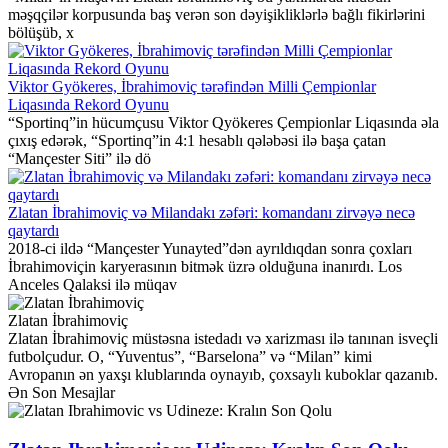
məşqçilər korpusunda baş verən son dəyişikliklərlə bağlı fikirlərini
bölüşüb, x
Viktor Gyökeres, İbrahimoviç tərəfindən Milli Çempionlar
Liqasında Rekord Oyunu
“Sportinq”in hücumçusu Viktor Qyökeres Çempionlar Liqasında əla
çıxış edərək, “Sportinq”in 4:1 hesablı qələbəsi ilə başa çatan
“Mançester Siti” ilə dö
Zlatan İbrahimoviç və Milandakı zəfəri: komandanı zirvəyə necə
qaytardı
2018-ci ildə “Mançester Yunayted”dən ayrıldıqdan sonra çoxları
İbrahimoviçin karyerasının bitmək üzrə olduğuna inanırdı. Los
Anceles Qalaksi ilə müqav
Zlatan İbrahimoviç
Zlatan İbrahimoviç müstəsna istedadı və xarizması ilə tanınan isveçli
futbolçudur. O, “Yuventus”, “Barselona” və “Milan” kimi
Avropanın ən yaxşı klublarında oynayıb, çoxsaylı kuboklar qazanıb.
Ən Son Mesajlar