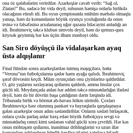
ona öz qələbələrini verirdilər. Azarkeşlər cavab verib: “Sağ ol,
Zlatan!” Bu, sadəcə bir vida deyil, ruhunun həmişə onlarla birlikdə
olacağının etirafı idi. Bu oyun çempionatda mühüm mərhələ olmaqla
yanaşı, həm də komandanın böyük oyunçu yoxluğunda da onun
irsinə və fəlsəfəsinə arxalanaraq uğur qazana biləcəyini anladığı an
idi. İbrahimoviç təkcə klubun simvolu deyil, həm də qırmızı-qara
köynək geyinmiş hər kəs üçün ilham mənbəyi oldu.
San Siro döyüşçü ilə vidalaşarkən ayaq
üstə alqışlanır
Final fitindən sonra azarkeşlərdən tutmuş məşqçilərə, hətta
“Verona”nın futbolçularına qədər hamı ayağa qalxdı. İbrahimoviç
şərəf dövrəsini keçdi. Milan oyunçuları onu çiyinlərinə qaldırdılar.
O, göz yaşlarını saxlayaraq qollarını qaldırdı, amma hisslər çox
güclü idi. Meydançada atılan hər addım təkcə minnətdarlığın ifadəsi
deyil, həm də bir dövrün başa çatdığının dərin fərqində idi.
Tribunada birlik və hörmət ab-havası hökm sürürdü. Çoxları
İbrahimoviçə həsr olunmuş pankart və bayraqlarla qarşılaşmaya
gələn azarkeşlər onun adını səsləndiriblər. Onların səsləri birləşərək,
onlara çoxlu parlaq anlar bəxş edən böyük futbolçuya sevgi və
minnətdarlıq rəmzi kimi səslənən vahid güclü xora çevrildi. Hər kəs
onun möhtəşəm qollarını, inanılmaz driblinglərini və uzun illər
komandanı ruhlandıran liderlik keyfiyyətlərini xatırlaya bilərdi.