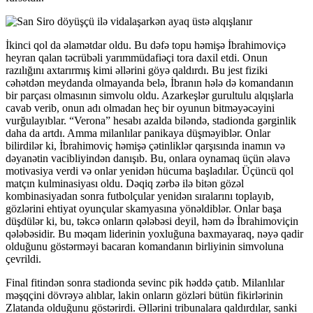
İkinci qol da əlamətdar oldu. Bu dəfə topu həmişə İbrahimoviçə
heyran qalan təcrübəli yarımmüdafiəçi tora daxil etdi. Onun
razılığını axtarırmış kimi əllərini göyə qaldırdı. Bu jest fiziki
cəhətdən meydanda olmayanda belə, İbranın hələ də komandanın
bir parçası olmasının simvolu oldu. Azarkeşlər gurultulu alqışlarla
cavab verib, onun adı olmadan heç bir oyunun bitməyəcəyini
vurğulayıblar. “Verona” hesabı azalda biləndə, stadionda gərginlik
daha da artdı. Amma milanlılar panikaya düşməyiblər. Onlar
bilirdilər ki, İbrahimoviç həmişə çətinliklər qarşısında inamın və
dəyanətin vacibliyindən danışıb. Bu, onlara oynamaq üçün əlavə
motivasiya verdi və onlar yenidən hücuma başladılar. Üçüncü qol
matçın kulminasiyası oldu. Dəqiq zərbə ilə bitən gözəl
kombinasiyadan sonra futbolçular yenidən sıralarını toplayıb,
gözlərini ehtiyat oyunçular skamyasına yönəldiblər. Onlar başa
düşdülər ki, bu, təkcə onların qələbəsi deyil, həm də İbrahimoviçin
qələbəsidir. Bu məqam liderinin yoxluğuna baxmayaraq, nəyə qadir
olduğunu göstərməyi bacaran komandanın birliyinin simvoluna
çevrildi.
Final fitindən sonra stadionda sevinc pik həddə çatıb. Milanlılar
məşqçini dövrəyə alıblar, lakin onların gözləri bütün fikirlərinin
Zlatanda olduğunu göstərirdi. Əllərini tribunalara qaldırdılar, sanki