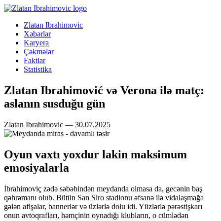
Zlatan Ibrahimovic
Xəbərlər
Karyera
Çəkmələr
Faktlar
Statistika
Zlatan Ibrahimović və Verona ilə matç:
aslanın susduğu gün
Zlatan Ibrahimovic — 30.07.2025
Oyun vaxtı yoxdur lakin maksimum
emosiyalarla
İbrahimoviç zədə səbəbindən meydanda olmasa da, gecənin baş
qəhrəmanı olub. Bütün San Siro stadionu əfsanə ilə vidalaşmağa
gələn afişalar, bannerlər və üzlərlə dolu idi. Yüzlərlə pərəstişkarı
onun avtoqrafları, həmçinin oynadığı klubların, o cümlədən