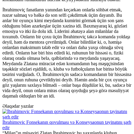
İbrahimoviç fanatların yanından keçərkən onlarla söhbət etmək,
nəzər salmaq və bəlkə də son selfi çəkdirmək üçün dayanıb. Bu
anlar bir oyunçu kimi meydanda kumirini görmək üçün son şans
olduğunu bilən azarkeşlər üçün xəzinə idi. Baxmayaraq ki, gözləri
emosiya və itki ilə dolu idi. Liderini əhatəyə alan milanlılar da
toxunub. Onların bir çoxu üçün İbrahimoviç təkcə komanda yoldaşı
deyil, həm də mentora çevrilmişdi. Onlar bilirdilər ki, o, həmişə
onlardan maksimum tələb edir və onları daha yaxşı olmağa sövq
edirdi. Onların hər biri hiss edirdi ki, ruhunun bir hissəsi o, fiziki
olaraq orada olmasa belə, qəlblərində və meydanda yaşayacaq.
Meydanda Zlatana müraciət edən komandanın baş məşqçisindən
təşəkkür sözləri eşidildi, o, kluba və futbolçuların hər birinə böyük
təsirini vurğuladı. O, İbrahimoviçin sadəcə komandanın bir hissəsinə
deyil, onun ruhuna çevrildiyini deyib. Həmin anda bir çox oyunçu
göz yaşlarını saxlaya bilmədi – onlar başa düşdülər ki, bu, sadəcə bir
vida deyil, onun onlara miras olaraq qoyduğu şeyə görə məsuliyyət
daşımalı olduqları bir an idi.
Əlaqədar yazılar
İbrahimoviç Fonsekanın qovulması və Konseysaonun təyinatını şərh
edir
“Milan”ın müşaviri Zlatan İbrahimoviç bu yaxınlarda klubun