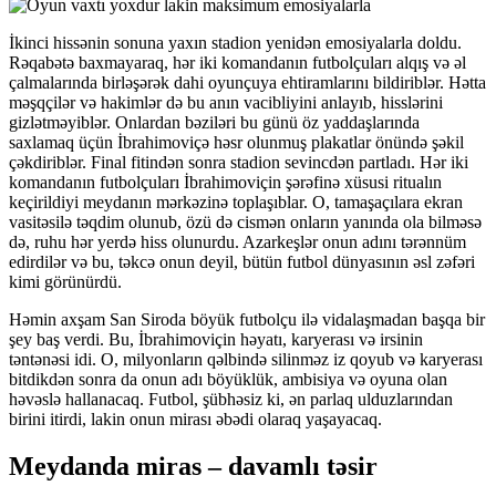
İkinci hissənin sonuna yaxın stadion yenidən emosiyalarla doldu.
Rəqabətə baxmayaraq, hər iki komandanın futbolçuları alqış və əl
çalmalarında birləşərək dahi oyunçuya ehtiramlarını bildiriblər. Hətta
məşqçilər və hakimlər də bu anın vacibliyini anlayıb, hisslərini
gizlətməyiblər. Onlardan bəziləri bu günü öz yaddaşlarında
saxlamaq üçün İbrahimoviçə həsr olunmuş plakatlar önündə şəkil
çəkdiriblər. Final fitindən sonra stadion sevincdən partladı. Hər iki
komandanın futbolçuları İbrahimoviçin şərəfinə xüsusi ritualın
keçirildiyi meydanın mərkəzinə toplaşıblar. O, tamaşaçılara ekran
vasitəsilə təqdim olunub, özü də cismən onların yanında ola bilməsə
də, ruhu hər yerdə hiss olunurdu. Azarkeşlər onun adını tərənnüm
edirdilər və bu, təkcə onun deyil, bütün futbol dünyasının əsl zəfəri
kimi görünürdü.
Həmin axşam San Siroda böyük futbolçu ilə vidalaşmadan başqa bir
şey baş verdi. Bu, İbrahimoviçin həyatı, karyerası və irsinin
təntənəsi idi. O, milyonların qəlbində silinməz iz qoyub və karyerası
bitdikdən sonra da onun adı böyüklük, ambisiya və oyuna olan
həvəslə hallanacaq. Futbol, şübhəsiz ki, ən parlaq ulduzlarından
birini itirdi, lakin onun mirası əbədi olaraq yaşayacaq.
Meydanda miras – davamlı təsir