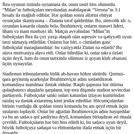
İbra oyunun özündə oynamasa da, onun təsiri hiss olunurdu.
“Milan”ın futbolçuları meydandan əsəbiləşərək “Verona”nı 3:1
hesabı ilə məğlub ediblər. Hər qoldan sonra əllərini ehtiyat
oyunçular skamyasına – Zlatana tərəf qaldırdılar. Bu, simvolik idi: o,
oyundan kənarda olanda belə, İbrahimoviç onların mənəvi lideri,
ilham və inam mənbəyi idi. Matçın əvvəlindən “Milan”ın
futbolçuları İbra ilə çox yaxşı əlaqəli olan aqressiv və qətiyyətli oyun
tərzi nümayiş etdirdilər. Onların hər biri, o cümlədən gənc
futbolçular maraqlanırdılar: bu vəziyyətdə Zlatan nə edərdi? Bu
əlavə motivasiya əlavə etdi. Onlar bilirdilər ki, onlar təkcə özləri
üçün deyil, həm də onun tarixində silinməz iz qoyan klub əfsanəsi
üçün oynayırlar.
Stadionun tribunalarında birlik ab-havası hökm sürürdü. Qırmızı-
qara geyinmiş azarkeşlər İbrahimoviçin adını səsləndirərək
komandaya inanılmaz dəstək oldular. Rəqib qapısına hər ötürmə
qulaqbatırıcı alqışlarla qarşılanır, top tora düşəndə stadion sevincdən
partlayırdı. Futbolçular sanki onları kənardan izləyən kumirindən
razılıq və dəstək axtarırmış kimi jestlər edirdilər. Hücumçulardan
birinin vurduğu ilk qoldan sonra komanda bu anı qeyd etmək üçün
sıralarını toplayıb. Onlar bir ağızdan İbrahimoviçin adını hayqırdılar
və bu an sadəcə qol şənliyinə deyil, komandanı birləşdirən əsl rituala
çevrildi. Futbolçuların hər biri hiss edirdi ki, bu sadəcə oyun deyil,
böyük futbolçuya sədaqət və ehtiramlarını ifadə etmək üçün bir
fürsətdir.