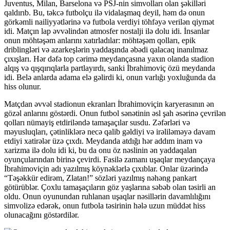
Juventus, Milan, Barselona və PSJ-nin simvolları olan şəkilləri
qaldırıb. Bu, təkcə futbolçu ilə vidalaşmaq deyil, həm də onun
görkəmli nailiyyətlərinə və futbola verdiyi töhfəyə verilən qiymət
idi. Matçın lap əvvəlindən atmosfer nostalji ilə dolu idi. İnsanlar
onun möhtəşəm anlarını xatırladılar: möhtəşəm qolları, epik
driblingləri və azarkeşlərin yaddaşında əbədi qalacaq inanılmaz
çıxışları. Hər dəfə top cərimə meydançasına yaxın olanda stadion
alqış və qışqırıqlarla partlayırdı, sanki İbrahimoviç özü meydanda
idi. Belə anlarda adama elə gəlirdi ki, onun varlığı yoxluğunda da
hiss olunur.
Matçdan əvvəl stadionun ekranları İbrahimoviçin karyerasının ən
gözəl anlarını göstərdi. Onun futbol sənətinin əsl şah əsərinə çevrilən
qolları nümayiş etdiriləndə tamaşaçılar susdu. Zəfərləri və
məyusluqları, çətinliklərə necə qalib gəldiyi və irəliləməyə davam
etdiyi xatirələr üzə çıxdı. Meydanda atdığı hər addım inam və
xarizma ilə dolu idi ki, bu da onu öz nəslinin ən yaddaqalan
oyunçularından birinə çevirdi. Fasilə zamanı uşaqlar meydançaya
İbrahimoviçin adı yazılmış köynəklərlə çıxıblar. Onlar üzərində
“Təşəkkür edirəm, Zlatan!” sözləri yazılmış nəhəng pankart
götürüblər. Çoxlu tamaşaçıların göz yaşlarına səbəb olan təsirli an
oldu. Onun oyunundan ruhlanan uşaqlar nəsillərin davamlılığını
simvolizə edərək, onun futbola təsirinin hələ uzun müddət hiss
olunacağını göstərdilər.